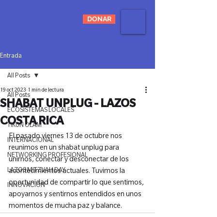
DONAR
Entrada
All Posts
19 oct 2023
1 min de lectura
All Posts
SHABAT UNPLUG - LAZOS
ECOSISTEMAS LOCALES
COSTA RICA
TIKUN OLAM
El pasado viernes 13 de octubre nos 
INTERNACIONAL
reunimos en un shabat unplug para 
NETWORKING PROFESIONAL
unirnos, conectar y desconectar de los 
LAZOS MITZVAH DAY
acontecimientos actuales. Tuvimos la 
oportunidad de compartir lo que sentimos, 
INNOVACIÓN
apoyarnos y sentirnos entendidos en unos 
momentos de mucha paz y balance.