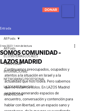
DONAR
Entrada
All Posts
3 nov 2023
1 min de lectura
All Posts
SOMOS COMUNIDAD -
ECOSISTEMAS LOCALES
LAZOS MADRID
TIKUN OLAM
Continuamos preocupados, ocupados y 
INTERNACIONAL
atentos a la situación en Israel y a la 
NETWORKING PROFESIONAL
actualidad que nos rodea. Pero sabemos 
LAZOS MITZVAH DAY
que no estamos solos. En LAZOS Madrid 
seguimos generando espacios de 
INNOVACIÓN
encuentro, conversación y contención para 
hablar con libertad, en un espacio sano y 