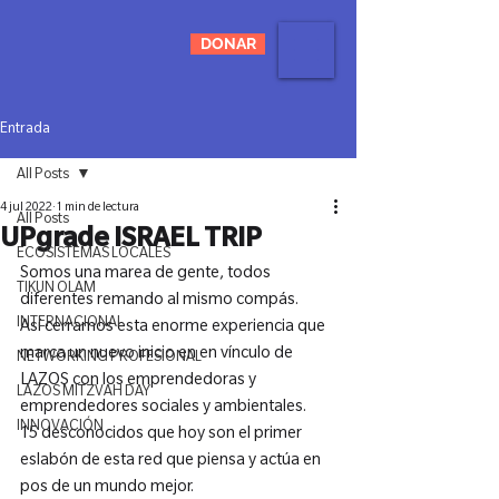
DONAR
Entrada
All Posts
4 jul 2022
1 min de lectura
All Posts
UPgrade ISRAEL TRIP
ECOSISTEMAS LOCALES
Somos una marea de gente, todos 
TIKUN OLAM
diferentes remando al mismo compás.

INTERNACIONAL
Así cerramos esta enorme experiencia que 
marca un nuevo inicio en en vínculo de 
NETWORKING PROFESIONAL
LAZOS con los emprendedoras y 
LAZOS MITZVAH DAY
emprendedores sociales y ambientales.

INNOVACIÓN
15 desconocidos que hoy son el primer 
eslabón de esta red que piensa y actúa en 
pos de un mundo mejor.
