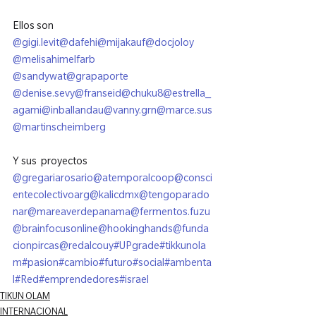
Ellos son 
@gigi.levit
@dafehi
@mijakauf
@docjoloy 
@melisahimelfarb 
@sandywat
@grapaporte 
@denise.sevy
@franseid
@chuku8
@estrella_
agami
@inballandau
@vanny.grn
@marce.sus
@martinscheimberg
Y sus  proyectos 
@gregariarosario
@atemporalcoop
@consci
entecolectivoarg
@kalicdmx
@tengoparado
nar
@mareaverdepanama
@fermentos.fuzu
@brainfocusonline
@hookinghands
@funda
cionpircas
@redalcouy
#UPgrade
#tikkunola
m
#pasion
#cambio
#futuro
#social
#ambenta
l
#Red
#emprendedores
#israel
TIKUN OLAM
INTERNACIONAL