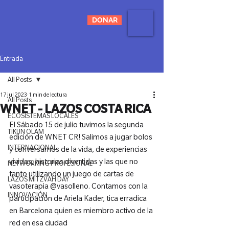
DONAR
Entrada
All Posts
17 jul 2023
1 min de lectura
All Posts
WNET - LAZOS COSTA RICA
ECOSISTEMAS LOCALES
El Sábado 15 de julio tuvimos la segunda 
TIKUN OLAM
edición de WNET CR! Salimos a jugar bolos 
INTERNACIONAL
y conversamos de la vida, de experiencias 
vividas, historias divertidas y las que no 
NETWORKING PROFESIONAL
tanto utilizando un juego de cartas de 
LAZOS MITZVAH DAY
vasoterapia @vasolleno. Contamos con la 
INNOVACIÓN
participación de Ariela Kader, tica erradica 
en Barcelona quien es miembro activo de la 
red en esa ciudad