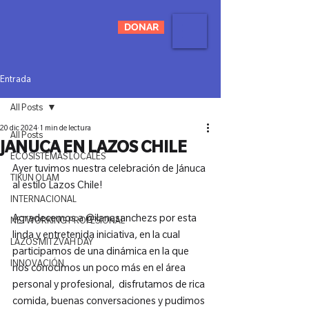
DONAR
Entrada
All Posts
20 dic 2024
1 min de lectura
All Posts
JANUCA EN LAZOS CHILE
ECOSISTEMAS LOCALES
Ayer tuvimos nuestra celebración de Jánuca 
TIKUN OLAM
al estilo Lazos Chile!

INTERNACIONAL
Agradecemos a @ilanasanchezs por esta 
NETWORKING PROFESIONAL
linda y entretenida iniciativa, en la cual 
LAZOS MITZVAH DAY
participamos de una dinámica en la que 
INNOVACIÓN
nos conocimos un poco más en el área 
personal y profesional,  disfrutamos de rica 
comida, buenas conversaciones y pudimos 