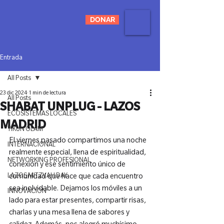
DONAR
Entrada
All Posts
23 dic 2024
1 min de lectura
All Posts
SHABAT UNPLUG - LAZOS
ECOSISTEMAS LOCALES
MADRID
TIKUN OLAM
El viernes pasado compartimos una noche 
INTERNACIONAL
realmente especial, llena de espiritualidad, 
NETWORKING PROFESIONAL
conexión y ese sentimiento único de 
LAZOS MITZVAH DAY
comunidad que hace que cada encuentro 
sea inolvidable. Dejamos los móviles a un 
INNOVACIÓN
lado para estar presentes, compartir risas, 
charlas y una mesa llena de sabores y 