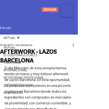
DONAR
Entrada
All Posts
20 abr 2023
1 min de lectura
All Posts
AFTERWORK - LAZOS
ECOSISTEMAS LOCALES
BARCELONA
TIKUN OLAM
El día Miércoles de esta semana hemos 
INTERNACIONAL
tenido un nuevo y muy exitoso afterwork 
NETWORKING PROFESIONAL
de Lazos Barcelona. En esta oportunidad, 
LAZOS MITZVAH DAY
23 personas nos reunimos en una pizzería 
orgánica en Barcelona donde todos los 
INNOVACIÓN
ingredientes son comprados en mercados 
de proximidad, con comercio sostenible, y 