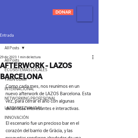
DONAR
Entrada
All Posts
29 dic 2023
1 min de lectura
All Posts
AFTERWORK - LAZOS
ECOSISTEMAS LOCALES
BARCELONA
TIKUN OLAM
Como cada mes, nos reunimos en un 
INTERNACIONAL
nuevo afterwork de LAZOS Barcelona. Esta 
NETWORKING PROFESIONAL
vez, para cerrar el año con algunas 
LAZOS MITZVAH DAY
dinámicas interesantes e interactivas.

INNOVACIÓN
El escenario fue un precioso bar en el 
corazón del barrio de Gràcia, y las 