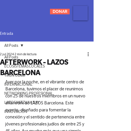
DONAR
Entrada
All Posts
2 jul 2024
2 min de lectura
All Posts
AFTERWORK - LAZOS
ECOSISTEMAS LOCALES
BARCELONA
TIKUN OLAM
Ayer por la noche, en el vibrante centro de 
INTERNACIONAL
Barcelona, tuvimos el placer de reunirnos 
NETWORKING PROFESIONAL
con 25 de nuestros miembros en un nuevo 
LAZOS MITZVAH DAY
afterwork de LAZOS Barcelona. Este 
evento, diseñado para fomentar la 
INNOVACIÓN
conexión y el sentido de pertenencia entre 
jóvenes profesionales judíos de entre 25 y 