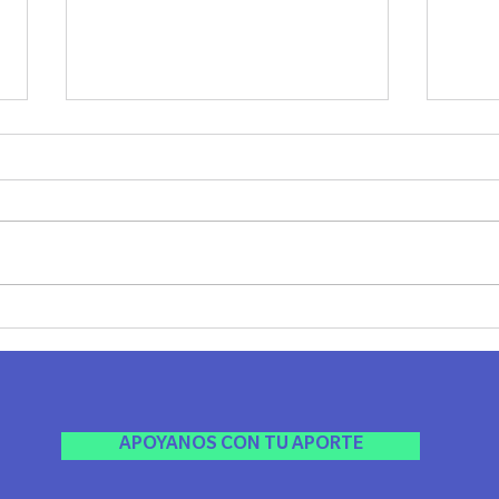
SHABAT UNPLUG - LAZOS
JANU
MADRID
Ayer 
El viernes pasado compartimos una
Jánuca
noche realmente especial, llena de
Agrad
espiritualidad, conexión y ese
esta li
sentimiento único de comunidad
que...
APOYANOS CON TU APORTE