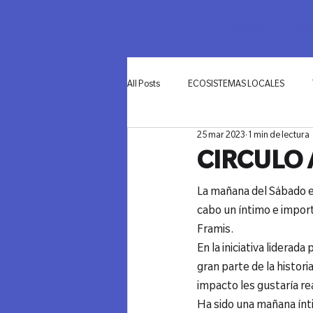
SOMOS
NETWO
All Posts
ECOSISTEMAS LOCALES
25 mar 2023
1 min de lectura
INNOVACIÓN
CIRCULO 
La mañana del Sábado en
cabo un íntimo e impor
Framis.
En la iniciativa liderada
gran parte de la histori
impacto les gustaría re
Ha sido una mañana íntim