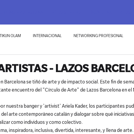
RKING PROFESIONAL
ECOSISTEMAS
TIKUN OLAM
BLOG
TIKUN OLAM
INTERNACIONAL
NETWORKING PROFESIONAL
ARTISTAS - LAZOS BARCE
 Barcelona se tiñó de arte y de impacto social. Este fin de sema
tante encuentro del "Círculo de Arte" de Lazos Barcelona en el
 por nuestra banger y 'artivist' Ariela Kader, los participantes pu
a del arte contemporáneo catalán y dialogar sobre qué iniciativas 
alizar como individuos y como colectivo.
a, inspiradora, inclusiva, divertida, interesante, y llena de arte.