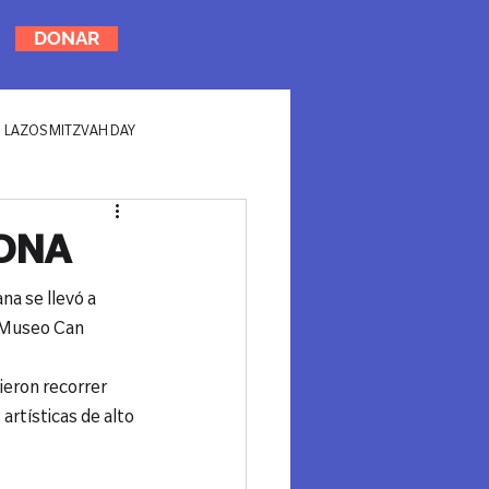
DONAR
LAZOS MITZVAH DAY
LONA
na se llevó a 
 Museo Can 
dieron recorrer 
artísticas de alto 