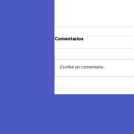
JANUCA Y CIERRE - LAZOS
Comentarios
MADRID
"Cerrando un Ciclo, Iluminando el
Futuro" Ayer despedimos el año con
Escribir un comentario...
una noche llena de significado,
conexión y reflexión. Combinamos
los...