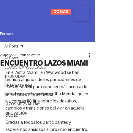
DONAR
Entrada
All Posts
25 mar 2022
1 min de lectura
All Posts
ENCUENTRO LAZOS MIAMI
ECOSISTEMAS LOCALES
En el Astra Miami, en Wynwood se han 
TIKUN OLAM
reunido algunos de los participantes de 
INTERNACIONAL
LAZOS MIAMI para conocer más acerca de 
la red y escuchar a Samantha Menda, quien 
NETWORKING PROFESIONAL
les compartió tips sobre los desafíos, 
LAZOS MITZVAH DAY
cambios y transiciones del vivir en aquella 
INNOVACIÓN
ciudad

Gracias a todos los participantes y 
esperamos ansiosos el próximo encuentro.