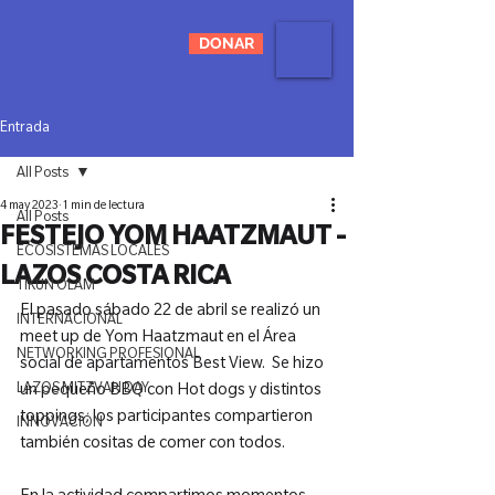
DONAR
Entrada
All Posts
4 may 2023
1 min de lectura
All Posts
FESTEJO YOM HAATZMAUT -
ECOSISTEMAS LOCALES
LAZOS COSTA RICA
TIKUN OLAM
El pasado sábado 22 de abril se realizó un 
INTERNACIONAL
meet up de Yom Haatzmaut en el Área 
NETWORKING PROFESIONAL
social de apartamentos Best View.  Se hizo 
LAZOS MITZVAH DAY
un pequeño BBQ con Hot dogs y distintos 
toppings, los participantes compartieron 
INNOVACIÓN