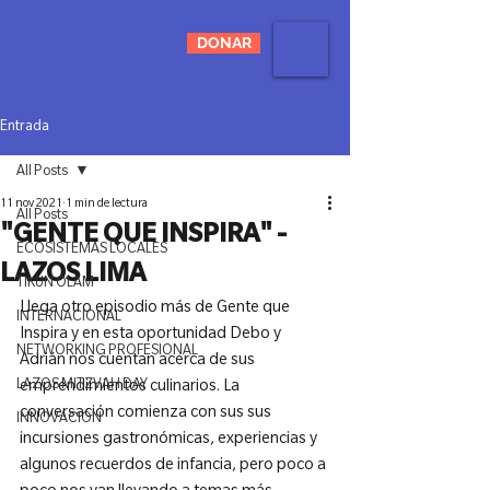
DONAR
Entrada
All Posts
11 nov 2021
1 min de lectura
All Posts
"GENTE QUE INSPIRA" -
ECOSISTEMAS LOCALES
LAZOS LIMA
TIKUN OLAM
Llega otro episodio más de Gente que 
INTERNACIONAL
Inspira y en esta oportunidad Debo y 
NETWORKING PROFESIONAL
Adrián nos cuentan acerca de sus 
LAZOS MITZVAH DAY
emprendimientos culinarios. La 
conversación comienza con sus sus 
INNOVACIÓN
incursiones gastronómicas, experiencias y 
algunos recuerdos de infancia, pero poco a 