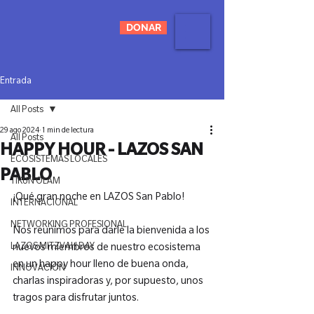
DONAR
Entrada
All Posts
29 ago 2024
1 min de lectura
All Posts
HAPPY HOUR - LAZOS SAN
ECOSISTEMAS LOCALES
PABLO
TIKUN OLAM
¡Qué gran noche en LAZOS San Pablo!

INTERNACIONAL
NETWORKING PROFESIONAL
Nos reunimos para darle la bienvenida a los 
LAZOS MITZVAH DAY
nuevos miembros de nuestro ecosistema 
en un happy hour lleno de buena onda, 
INNOVACIÓN
charlas inspiradoras y, por supuesto, unos 
tragos para disfrutar juntos.
