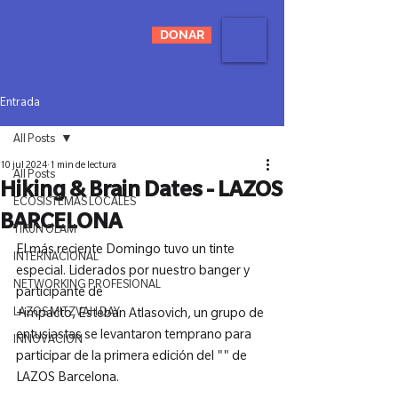
DONAR
Entrada
All Posts
10 jul 2024
1 min de lectura
All Posts
Hiking & Brain Dates - LAZOS
ECOSISTEMAS LOCALES
BARCELONA
TIKUN OLAM
El más reciente Domingo tuvo un tinte 
INTERNACIONAL
especial. Liderados por nuestro banger y 
NETWORKING PROFESIONAL
participante de 
LAZOS MITZVAH DAY
+impacto, Esteban Atlasovich, un grupo de 
entusiastas se levantaron temprano para 
INNOVACIÓN
participar de la primera edición del "
" de 
LAZOS Barcelona.
