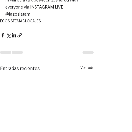
¡It will be a talk between 2, shared with 
everyone vía INSTAGRAM LIVE 
@lazoslatam!
ECOSISTEMAS LOCALES
Ver todo
Entradas recientes