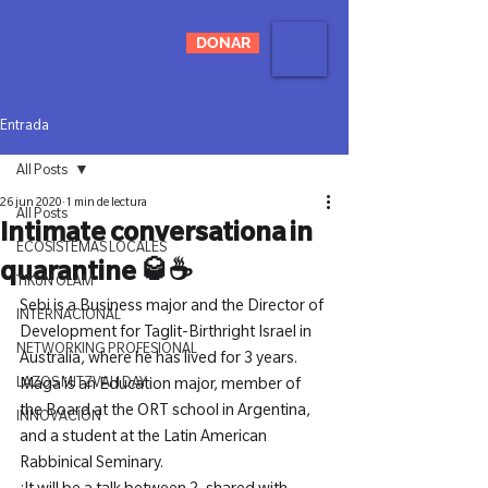
DONAR
Entrada
All Posts
26 jun 2020
1 min de lectura
All Posts
Intimate conversationa in
ECOSISTEMAS LOCALES
quarantine 🥃☕️
TIKUN OLAM
Sebi is a Business major and the Director of 
INTERNACIONAL
Development for Taglit-Birthright Israel in 
NETWORKING PROFESIONAL
Australia, where he has lived for 3 years.

LAZOS MITZVAH DAY
Maga is an Education major, member of 
the Board at the ORT school in Argentina, 
INNOVACIÓN
and a student at the Latin American 