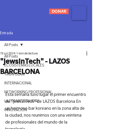
DONAR
Entrada
All Posts
19 jul 2024
1 min de lectura
All Posts
"JewsInTech" - LAZOS
ECOSISTEMAS LOCALES
BARCELONA
TIKUN OLAM
INTERNACIONAL
NETWORKING PROFESIONAL
Esta semana tuvo lugar el primer encuentro 
LAZOS MITZVAH DAY
de "JewsInTech" de LAZOS Barcelona En 
un hermoso bar koreano en la zona alta de 
INNOVACIÓN
la ciudad, nos reunimos con una veintena 
de profesionales del mundo de la 