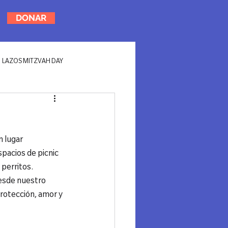
DONAR
LAZOS MITZVAH DAY
 lugar 
spacios de picnic 
perritos. 
esde nuestro 
protección, amor y 