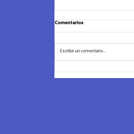
JANUCA Y CIERRE - LAZOS
Comentarios
MADRID
"Cerrando un Ciclo, Iluminando el
Futuro" Ayer despedimos el año con
Escribir un comentario...
una noche llena de significado,
conexión y reflexión. Combinamos
los...