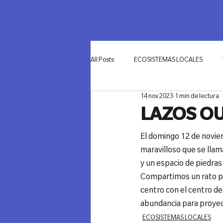
SOMOS
NETWO
All Posts
ECOSISTEMAS LOCALES
14 nov 2023
1 min de lectura
INNOVACIÓN
LAZOS OU
El domingo 12 de novie
maravilloso que se llama
y un espacio de piedras 
Compartimos un rato pr
centro con el centro de 
abundancia para proyec
ECOSISTEMAS LOCALES