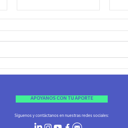
SHABAT UNPLUG - LAZOS
JANU
MADRID
Ayer 
El viernes pasado compartimos una
Jánuca
noche realmente especial, llena de
Agrad
espiritualidad, conexión y ese
esta li
sentimiento único de comunidad
que...
APOYANOS CON TU APORTE
Síguenos y contáctanos en nuestras redes sociales: