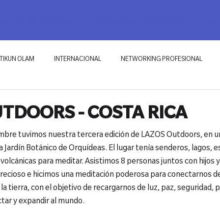
RKING PROFESIONAL
ECOSISTEMAS
TIKUN OLAM
BLOG
TIKUN OLAM
INTERNACIONAL
NETWORKING PROFESIONAL
TDOORS - COSTA RICA
mbre tuvimos nuestra tercera edición de LAZOS Outdoors, en un
 Jardín Botánico de Orquídeas. El lugar tenía senderos, lagos, e
volcánicas para meditar. Asistimos 8 personas juntos con hijos y 
ecioso e hicimos una meditación poderosa para conectarnos d
la tierra, con el objetivo de recargarnos de luz, paz, seguridad, 
tar y expandir al mundo.