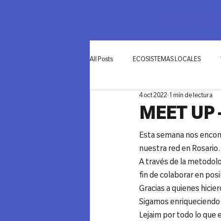
SOMOS
NETWO
All Posts
ECOSISTEMAS LOCALES
4 oct 2022
1 min de lectura
INNOVACIÓN
MEET UP 
Esta semana nos encont
nuestra red en Rosario.

A través de la metodol
fin de colaborar en pos
Gracias a quienes hicie
Sigamos enriqueciendo 
Lejaim por todo lo que e