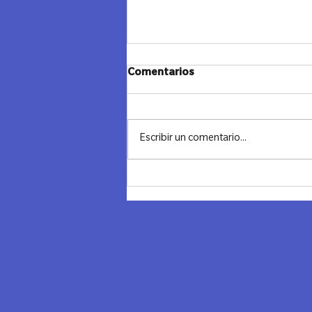
JANUCA Y CIERRE - LAZOS
Comentarios
MADRID
"Cerrando un Ciclo, Iluminando el
Futuro" Ayer despedimos el año con
Escribir un comentario...
una noche llena de significado,
conexión y reflexión. Combinamos
los...