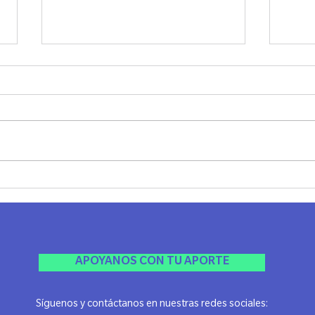
SHABAT UNPLUG - LAZOS
JANU
MADRID
Ayer 
El viernes pasado compartimos una
Jánuca
noche realmente especial, llena de
Agrad
espiritualidad, conexión y ese
esta li
sentimiento único de comunidad
que...
APOYANOS CON TU APORTE
Síguenos y contáctanos en nuestras redes sociales: