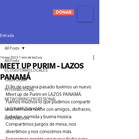
DONAR
Entrada
All Posts
14 mar 2023
1 min de lectura
All Posts
MEET UP PURIM - LAZOS
ECOSISTEMAS LOCALES
PANAMÁ
TIKUN OLAM
El fin de semana pasado tuvimos un nuevo 
INTERNACIONAL
Meet up de Purim en LAZOS PANAMÁ.
NETWORKING PROFESIONAL
Fuimos muchos lo que pudimos compartir 
LAZOS MITZVAH DAY
una hermosa noche con amigos, disfraces, 
bebidas, comida y buena música. 
INNOVACIÓN
Compartimos juegos de mesa, nos 
divertimos y nos conocimos más.