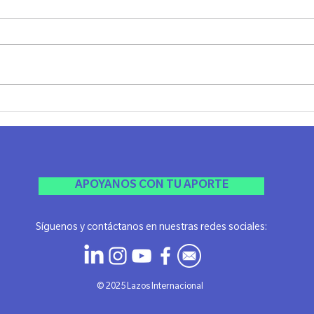
MADRID
Ayer 
El viernes pasado compartimos una
Jánuca
noche realmente especial, llena de
Agrad
espiritualidad, conexión y ese
esta li
sentimiento único de comunidad
que...
APOYANOS CON TU APORTE
Síguenos y contáctanos en nuestras redes sociales:
​© 2025 Lazos Internacional