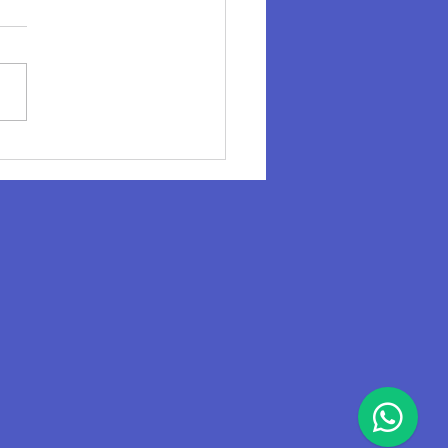
tuvimos nuestra celebración de
 al estilo Lazos Chile!
ecemos a @ilanasanchezs por
nda y entretenida iniciativa,...