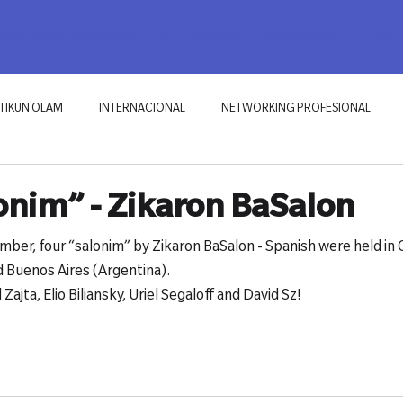
RKING PROFESIONAL
ECOSISTEMAS
TIKUN OLAM
BLOG
TIKUN OLAM
INTERNACIONAL
NETWORKING PROFESIONAL
nim” - Zikaron BaSalon
er, four “salonim” by Zikaron BaSalon - Spanish were held in Q
 Buenos Aires (Argentina).

ajta, Elio Biliansky, Uriel Segaloff and David Sz!