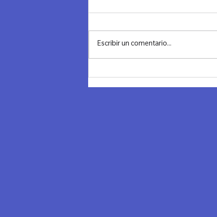
MADRID
"Cerrando un Ciclo, Iluminando el
Futuro" Ayer despedimos el año con
Escribir un comentario...
una noche llena de significado,
conexión y reflexión. Combinamos
los...