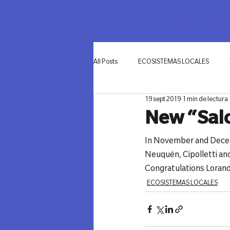
SOMOS
NETWO
All Posts
ECOSISTEMAS LOCALES
19 sept 2019
1 min de lectura
INNOVACIÓN
New “Salo
In November and Decemb
Neuquén, Cipolletti and
Congratulations Lorand Z
ECOSISTEMAS LOCALES