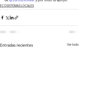
de 
@zunzuninsular
 y por todo tu apoyo.
ECOSISTEMAS LOCALES
Ver todo
Entradas recientes