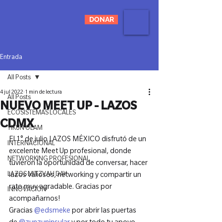
DONAR
Entrada
All Posts
4 jul 2022
1 min de lectura
All Posts
NUEVO MEET UP - LAZOS
ECOSISTEMAS LOCALES
CDMX
TIKUN OLAM
El 1° de julio LAZOS MÉXICO disfrutó de un 
INTERNACIONAL
excelente Meet Up profesional, donde 
NETWORKING PROFESIONAL
tuvieron la oportunidad de conversar, hacer 
LAZOS MITZVAH DAY
lazos valiosos, networking y compartir un 
rato muy agradable. Gracias por 
INNOVACIÓN
acompañarnos!

Gracias 
@edsmeke
 por abrir las puertas 