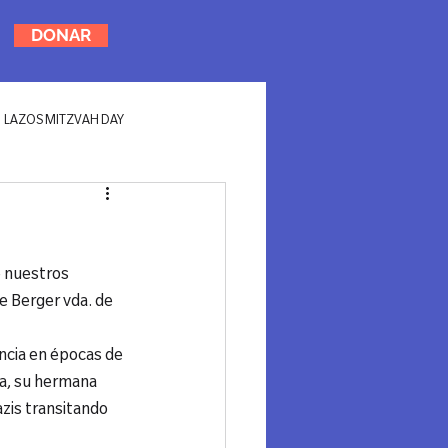
DONAR
LAZOS MITZVAH DAY
 nuestros 
se Berger vda. de 
ancia en épocas de 
la, su hermana 
azis transitando 