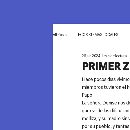
SOMOS
NETWO
All Posts
ECOSISTEMAS LOCALES
26 jun 2024
1 min de lectura
INNOVACIÓN
PRIMER Z
Hace pocos días vivimo
miembros tuvieron el hon
Papo.
La señora Denise nos del
guerra, de las dificult
melliza, y su madre sin 
por su pueblo, y tantas