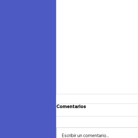
JANUCA Y CIERRE - LAZOS
Comentarios
MADRID
"Cerrando un Ciclo, Iluminando el
Futuro" Ayer despedimos el año con
Escribir un comentario...