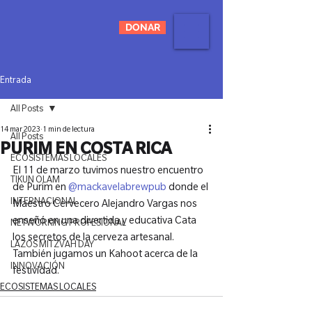
DONAR
Entrada
All Posts
14 mar 2023
1 min de lectura
All Posts
PURIM EN COSTA RICA
ECOSISTEMAS LOCALES
El 11 de marzo tuvimos nuestro encuentro 
TIKUN OLAM
de Purim en 
@mackavelabrewpub
 donde el 
INTERNACIONAL
Maestro Cervecero Alejandro Vargas nos 
enseñó en una divertida y educativa Cata 
NETWORKING PROFESIONAL
los secretos de la cerveza artesanal. 
LAZOS MITZVAH DAY
También jugamos un Kahoot acerca de la 
INNOVACIÓN
festividad.
ECOSISTEMAS LOCALES