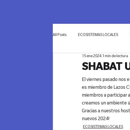
SOMOS
NETWO
All Posts
ECOSISTEMAS LOCALES
15 ene 2024
1 min de lectura
INNOVACIÓN
SHABAT U
El viernes pasado nos 
es miembro de Lazos Ch
miembros a participar 
creamos un ambiente ú
Gracias a nuestros hosts
nuevos 2024!
ECOSISTEMAS LOCALES