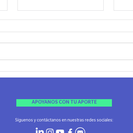
SHABAT UNPLUG - LAZOS
JANU
MADRID
Ayer 
El viernes pasado compartimos una
Jánuca
noche realmente especial, llena de
Agrad
espiritualidad, conexión y ese
esta li
sentimiento único de comunidad
que...
APOYANOS CON TU APORTE
Síguenos y contáctanos en nuestras redes sociales: