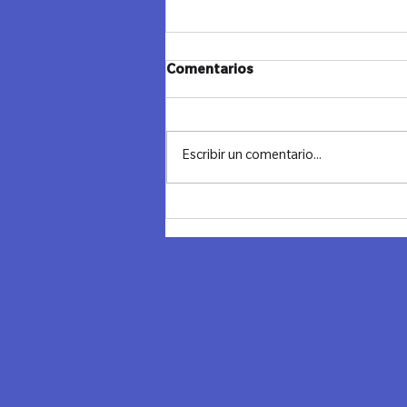
JANUCA Y CIERRE - LAZOS
Comentarios
MADRID
"Cerrando un Ciclo, Iluminando el
Futuro" Ayer despedimos el año con
Escribir un comentario...
una noche llena de significado,
conexión y reflexión. Combinamos
los...