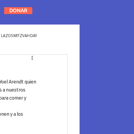
DONAR
LAZOS MITZVAH DAY
oel Arendt quien 
 a nuestros 
para comer y 
nen y a los 