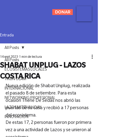
DONAR
Entrada
All Posts
14 sept 2023
1 min de lectura
All Posts
SHABAT UNPLUG - LAZOS
ECOSISTEMAS LOCALES
COSTA RICA
TIKUN OLAM
Nueva edición de Shabat Unplug, realizada 
INTERNACIONAL
el pasado 8 de setiembre. Para esta 
NETWORKING PROFESIONAL
ocasión Therie De Sedas nos abrió las 
LAZOS MITZVAH DAY
puertas de su casa y recibió a 17 personas 
del ecosistema.

INNOVACIÓN
De estas 17, 2 personas fueron por primera 
vez a una actividad de Lazos y se unieron al 