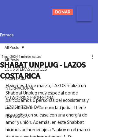
DONAR
Entrada
All Posts
19 mar 2024
1 min de lectura
All Posts
SHABAT UNPLUG - LAZOS
ECOSISTEMAS LOCALES
COSTA RICA
TIKUN OLAM
El viernes 15 de marzo, LAZOS realizó un 
INTERNACIONAL
Shabbat Unplug muy especial donde 
NETWORKING PROFESIONAL
participamos 6 personas del ecosistema y 
LAZOS MITZVAH DAY
un invitado de la comunidad judía. Therie 
nos recibió en su casa con una energía de 
INNOVACIÓN
amor y unión. Además, en este Shabbat 
hicimos un homenaje a Yaakov en el marco 