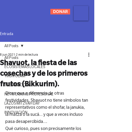
DONAR
Entrada
All Posts
8 jun 2021
2 min de lectura
All Posts
Shavuot, la fiesta de las
ECOSISTEMAS LOCALES
cosechas y de los primeros
TIKUN OLAM
frutos (Bikkurim).
INTERNACIONAL
Dicen que a diferencia de otras 
NETWORKING PROFESIONAL
festividades, Shavuot no tiene símbolos tan 
LAZOS MITZVAH DAY
representativos como el shofar, la janukia, 
INNOVACIÓN
la matzá o la sucá… y que a veces incluso 
pasa desapercibida….
Qué curioso, pues son precisamente los 