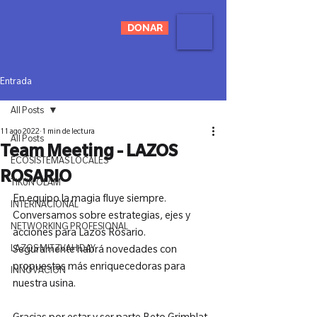
DONAR
Entrada
All Posts
11 ago 2022
1 min de lectura
All Posts
Team Meeting - LAZOS
ECOSISTEMAS LOCALES
ROSARIO
TIKUN OLAM
En equipo la magia fluye siempre.

INTERNACIONAL
Conversamos sobre estrategias, ejes y 
NETWORKING PROFESIONAL
acciones para Lazos Rosario.

LAZOS MITZVAH DAY
Seguramente habrá novedades con 
propuestas más enriquecedoras para 
INNOVACIÓN
nuestra usina.
