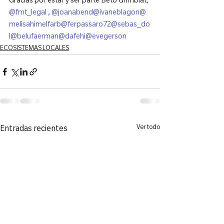
Gracias por estar y ser parte Beto Grimblat, 
@fmt_legal
 , 
@joanabend
@ivaneblagon
@
melisahimelfarb
@ferpassaro72
@sebas_do
l
@belufaerman
@dafehi
@evegerson
ECOSISTEMAS LOCALES
Ver todo
Entradas recientes