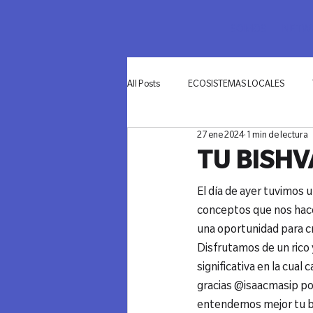
SOMOS
NETWO
All Posts
ECOSISTEMAS LOCALES
27 ene 2024
1 min de lectura
INNOVACIÓN
TU BISHV
El día de ayer tuvimos u
conceptos que nos hacen
una oportunidad para cr
Disfrutamos de un rico
significativa en la cua
gracias @isaacmasip por
entendemos mejor tu b