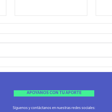
SHABAT UNPLUG - LAZOS
JANU
MADRID
Ayer 
El viernes pasado compartimos una
Jánuca
noche realmente especial, llena de
Agrad
espiritualidad, conexión y ese
esta li
sentimiento único de comunidad
que...
APOYANOS CON TU APORTE
Síguenos y contáctanos en nuestras redes sociales: