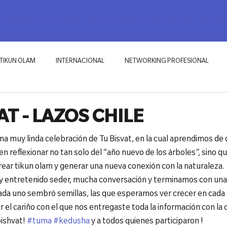
RKING PROFESIONAL
ECOSISTEMAS
TIKUN OLAM
BLOG
TIKUN OLAM
INTERNACIONAL
NETWORKING PROFESIONAL
AT - LAZOS CHILE
na muy linda celebración de Tu Bisvat, en la cual aprendimos de q
 reflexionar no tan solo del “año nuevo de los árboles”, sino q
ear tikun olam y generar una nueva conexión con la naturaleza.
 y entretenido seder, mucha conversación y terminamos con una 
l cada uno sembró semillas, las que esperamos ver crecer en cad
 el cariño con el que nos entregaste toda la información con la 
ishvat! 
#tuma
#kedusha
 y a todos quienes participaron !