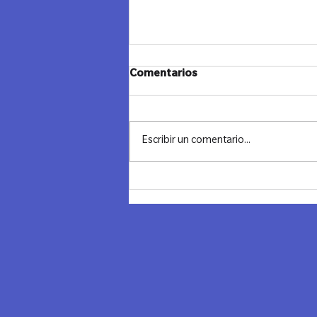
JANUCA Y CIERRE - LAZOS
Comentarios
MADRID
"Cerrando un Ciclo, Iluminando el
Futuro" Ayer despedimos el año con
Escribir un comentario...
una noche llena de significado,
conexión y reflexión. Combinamos
los...