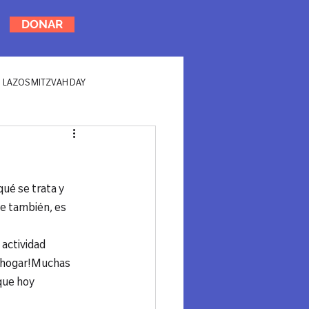
DONAR
LAZOS MITZVAH DAY
ué se trata y 
ue también, es 
actividad 
a hogar!Muchas 
que hoy 