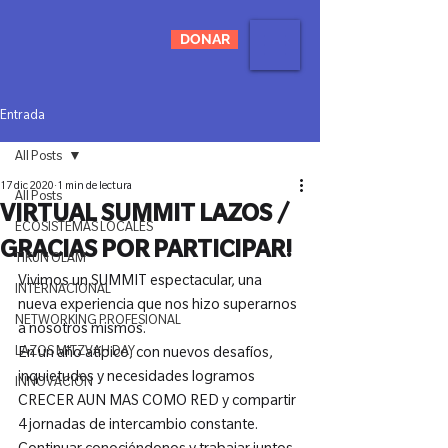
DONAR
Entrada
All Posts
17 dic 2020
1 min de lectura
All Posts
VIRTUAL SUMMIT LAZOS /
ECOSISTEMAS LOCALES
GRACIAS POR PARTICIPAR!
TIKUN OLAM
Vivimos un SUMMIT espectacular, una 
INTERNACIONAL
nueva experiencia que nos hizo superarnos 
NETWORKING PROFESIONAL
a nosotros mismos.

LAZOS MITZVAH DAY
En un año atípico, con nuevos desafíos, 
inquietudes y necesidades logramos 
INNOVACIÓN
CRECER AUN MAS COMO RED y compartir 
4 jornadas de intercambio constante. 