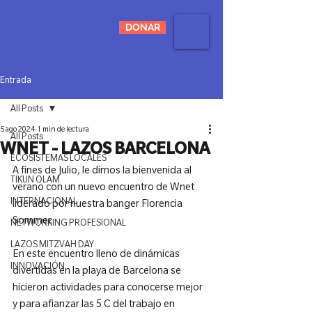
DONAR
Entrada
All Posts
5 ago 2024
1 min de lectura
All Posts
WNET - LAZOS BARCELONA
ECOSISTEMAS LOCALES
A fines de Julio, le dimos la bienvenida al 
TIKUN OLAM
verano con un nuevo encuentro de Wnet 
INTERNACIONAL
liderado por nuestra banger Florencia 
Sommer.

NETWORKING PROFESIONAL
LAZOS MITZVAH DAY
En este encuentro lleno de dinámicas 
INNOVACIÓN
divertidas en la playa de Barcelona se 
hicieron actividades para conocerse mejor 
y para afianzar las 5 C del trabajo en 