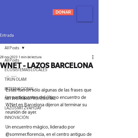
DONAR
Entrada
All Posts
28 nov 2023
1 min de lectura
All Posts
WNET - LAZOS BARCELONA
ECOSISTEMAS LOCALES
 ... 
 ...
...

TIKUN OLAM
INTERNACIONAL
Éstas fueron sólo algunas de las frases que 
las participantes del último encuentro de 
NETWORKING PROFESIONAL
WNet en Barcelona dijeron al terminar su 
LAZOS MITZVAH DAY
reunión de ayer.

INNOVACIÓN
Un encuentro mágico, liderado por 
@sommer.florencia, en el centro antiguo de 