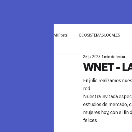
SOMOS
NETWO
All Posts
ECOSISTEMAS LOCALES
25 jul 2023
1 min de lectura
INNOVACIÓN
WNET - L
En julio realizamos nue
red
Nuestra invitada especi
estudios de mercado, ca
mujeres hoy, con el fin
felices
