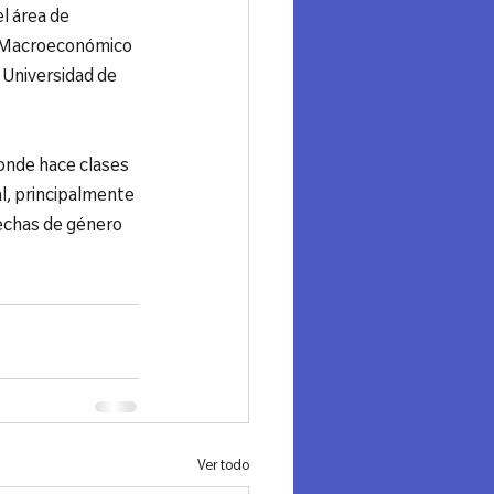
l área de 
is Macroeconómico 
 Universidad de 
onde hace clases 
l, principalmente 
rechas de género 
Ver todo