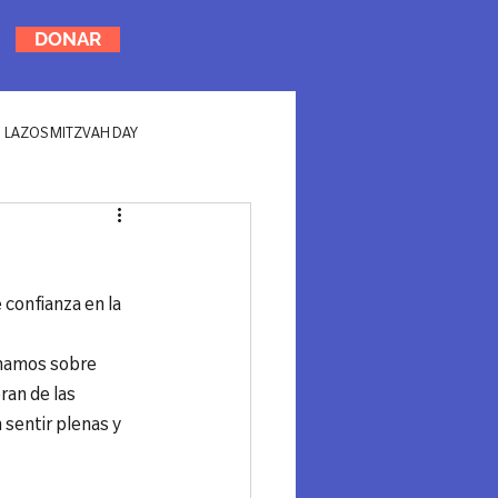
DONAR
LAZOS MITZVAH DAY
confianza en la 
onamos sobre 
ran de las 
 sentir plenas y 