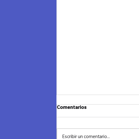
JANUCA Y CIERRE - LAZOS
Comentarios
MADRID
"Cerrando un Ciclo, Iluminando el
Futuro" Ayer despedimos el año con
Escribir un comentario...